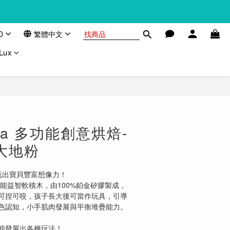
D
繁體中文
Lux
na 多功能創意烘焙-
大地粉
】玩出寶貝豐富想像力！
功能益智軟積木，由100%鉑金矽膠製成，
可捏可咬，孩子長大後可當作玩具，引導
色認知，小手肌肉發展與平衡堆疊能力。
能發展出各種玩法！