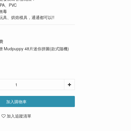
PA、PVC
無毒
玩具、烘焙模具，通通都可以!!
費
 Mudpuppy 48片迷你拼圖(款式隨機)
加入購物車
加入追蹤清單