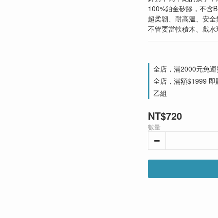
100%鉑金矽膠，不含B
超柔韌、耐高溫、安全
不管要當軟積木、戲水
全店，滿2000元免運
全店，滿額$1999 即贈
乙組
NT$720
數量