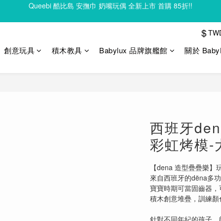
Clixo 磁力片83折起，滿額再贈禮
Clixo 磁力片83折起，滿額再贈禮
$
TW
創意玩具
積木教具
Babylux 品牌旗艦館
關於 Baby
西班牙de
彩虹烤模-
【dena 造型疊疊樂
來自西班牙的dëna多
寶寶時期可當固齒器，
積木創意堆疊，訓練顏
針對不同年紀的孩子，