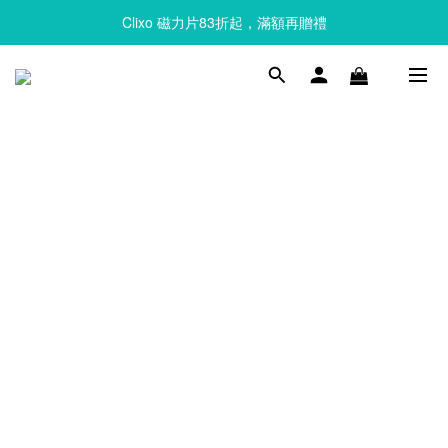
Clixo 磁力片83折起，滿額再贈禮
Clixo 磁力片83折起，滿額再贈禮
Queebi 酷比島 安撫巾 奶嘴玩偶 全新上市 首購 85折!!
Clixo 磁力片83折起，滿額再贈禮