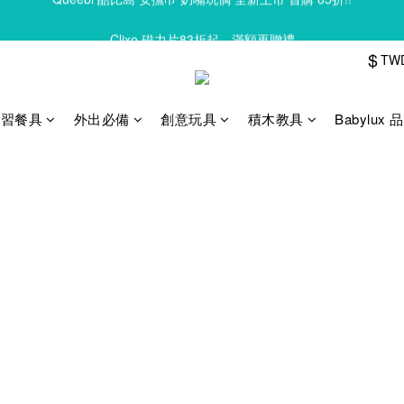
Clixo 磁力片83折起，滿額再贈禮
Clixo 磁力片83折起，滿額再贈禮
$
TW
Queebi 酷比島 安撫巾 奶嘴玩偶 全新上市 首購 85折!!
Clixo 磁力片83折起，滿額再贈禮
學習餐具
外出必備
創意玩具
積木教具
Babylux