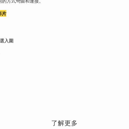
同的方式彎曲和連接。
影片
 決選入圍
獎
了解更多