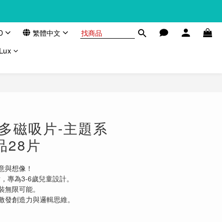
D
繁體中文
Lux
創樂多磁吸片-主題系
品28片
意與想像！
8片，專為3-6歲兒童設計。
裝無限可能。
激發創造力與邏輯思維。