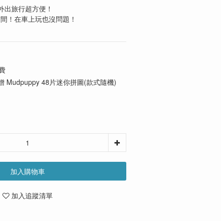
/外出旅行超方便！
空間！在車上玩也沒問題！
費
 Mudpuppy 48片迷你拼圖(款式隨機)
加入購物車
加入追蹤清單