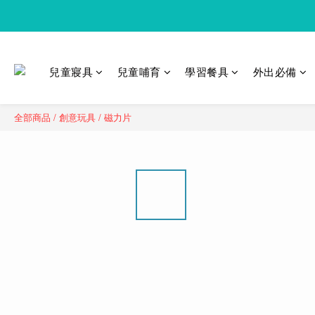
兒童寢具
兒童哺育
學習餐具
外出必備
全部商品
/
創意玩具
/
磁力片