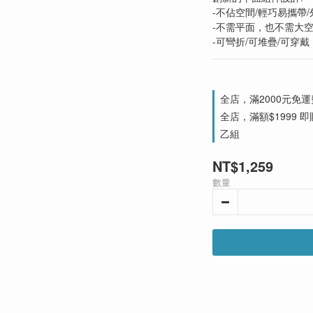
-不佔空間/輕巧易攜帶
-不需平面，也不需大
-可彎折/可堆疊/可穿戴
全店，滿2000元免運
全店，滿額$1999 即贈
乙組
NT$1,259
數量