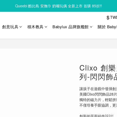
Queebi 酷比島 安撫巾 奶嘴玩偶 全新上市 首購 85折!!
Clixo 磁力片83折起，滿額再贈禮
Clixo 磁力片83折起，滿額再贈禮
$
TW
創意玩具
積木教具
Babylux 品牌旗艦館
關於 Baby
Clixo 
列-閃閃飾
讓孩子在遊戲中發揮創
美國Clixo閃閃飾品2
獨特的磁力片，輕鬆拼
不僅培養手眼協調，更
創新的平面組件設計!