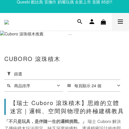
Clixo 磁力片83折起，滿額再贈禮
Clixo 磁力片83折起，滿額再贈禮
CUBORO 滾珠積木
套
用
篩選
篩
選
商品排序
每頁顯示 24 個
(0/20)
【瑞士 Cuboro 滾珠積木】思維的立體
品
迷宮｜邏輯、空間與物理的終極建構教具
牌
「不只是玩具，是伴隨一生的邏輯挑戰。」
瑞士 Cuboro 解決
瑞士
了傳統積木玩法固定、缺乏深度的痛點。透過精密設計的內部