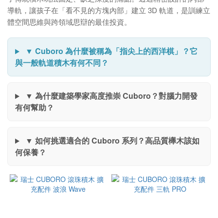
CUBORO
導軌，讓孩子在「看不見的方塊內部」建立 3D 軌道，是訓練立
(11)
體空間思維與跨領域思辯的最佳投資。
價格
(NT$)
▼ Cuboro 為什麼被稱為「指尖上的西洋棋」？它
與一般軌道積木有何不同？
~
▼ 為什麼建築學家高度推崇 Cuboro？對腦力開發
有何幫助？
▼ 如何挑選適合的 Cuboro 系列？高品質櫸木該如
何保養？