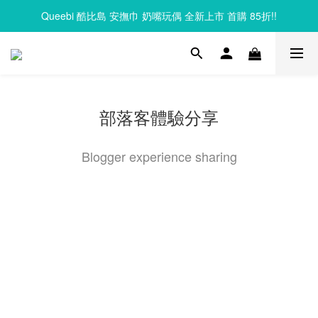
Queebi 酷比島 安撫巾 奶嘴玩偶 全新上市 首購 85折!!
Clixo 磁力片83折起，滿額再贈禮
Clixo 磁力片83折起，滿額再贈禮
部落客體驗分享
Blogger experience sharing
Moomu香草軟積
Plus-Plus