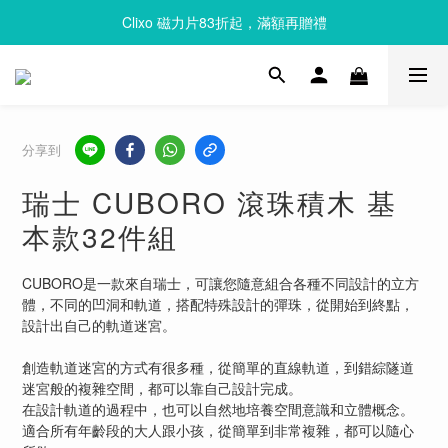
Clixo 磁力片83折起，滿額再贈禮
Clixo 磁力片83折起，滿額再贈禮
Queebi 酷比島 安撫巾 奶嘴玩偶 全新上市 首購 85折!!
Clixo 磁力片83折起，滿額再贈禮
分享到
瑞士 CUBORO 滾珠積木 基
本款32件組
CUBORO是一款來自瑞士，可讓您隨意組合各種不同設計的立方
體，不同的凹洞和軌道，搭配特殊設計的彈珠，從開始到終點，
設計出自己的軌道迷宮。
創造軌道迷宮的方式有很多種，從簡單的直線軌道，到錯綜隧道
迷宮般的複雜空間，都可以靠自己設計完成。
在設計軌道的過程中，也可以自然地培養空間意識和立體概念。
適合所有年齡段的大人跟小孩，從簡單到非常複雜，都可以隨心