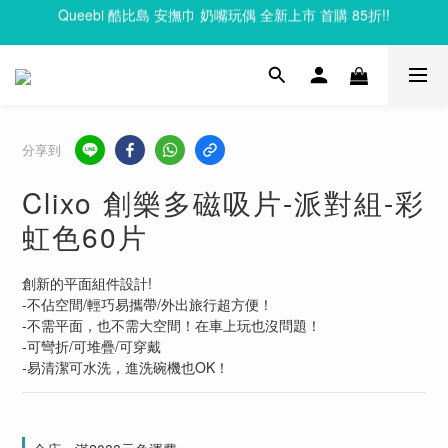
Queebi 酷比島 安撫巾 奶嘴玩偶 全新上市 首購 85折!!
Clixo 磁力片83折起，滿額再贈禮
Clixo 磁力片83折起，滿額再贈禮
分享到
Clixo 創樂多磁吸片-派對組-彩
虹色60片
創新的平面組件設計!
-不佔空間/輕巧易攜帶/外出旅行超方便！
-不需平面，也不需大空間！在車上玩也沒問題！
-可彎折/可堆疊/可穿戴
-易清潔可水洗，進洗碗機也OK！