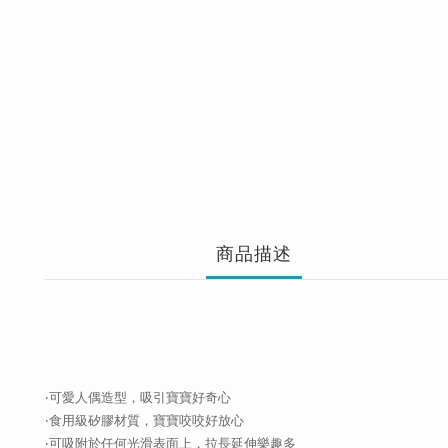
商品描述
‧可愛人偶造型，吸引寶寶好奇心
‧食用級矽膠材質，寶寶咬咬好放心
‧可吸附於任何光滑表面上，拉長延伸樂趣多