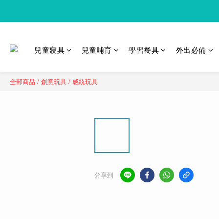
兒童寢具
兒童哺育
學習餐具
外出必備
全部商品
/
創意玩具
/
感統玩具
分享到