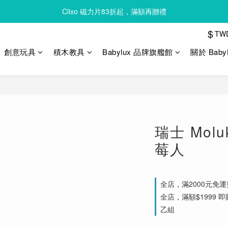
Clixo 磁力片83折起，滿額再贈禮
Clixo 磁力片83折起，滿額再贈禮
$
TW
Queebi 酷比島 安撫巾 奶嘴玩偶 全新上市 首購 85折!!
創意玩具
積木教具
Babylux 品牌旗艦館
關於 Baby
Clixo 磁力片83折起，滿額再贈禮
瑞士 Molu
莓人
全店，滿2000元免運
全店，滿額$1999 即贈
乙組