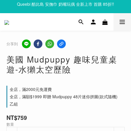
Queebi 酷比島 安撫巾 奶嘴玩偶 全新上市 首購 85折!!
Clixo 磁力片83折起，滿額再贈禮
Clixo 磁力片83折起，滿額再贈禮
分享到
美國 Mudpuppy 趣味兒童桌
遊-水獺太空歷險
全店，滿2000元免運費
全店，滿額$1999 即贈 Mudpuppy 48片迷你拼圖(款式隨機)
乙組
NT$759
數量