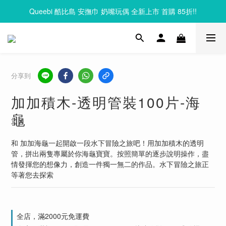
Queebi 酷比島 安撫巾 奶嘴玩偶 全新上市 首購 85折!!
Clixo 磁力片83折起，滿額再贈禮
Clixo 磁力片83折起，滿額再贈禮
分享到
加加積木-透明管裝100片-海
龜
和 加加海龜一起開啟一段水下冒險之旅吧！用加加積木的透明
管，拼出兩隻專屬於你海龜寶寶。按照簡單的逐步說明操作，盡
情發揮您的想像力，創造一件獨一無二的作品。水下冒險之旅正
等著您去探索
全店，滿2000元免運費