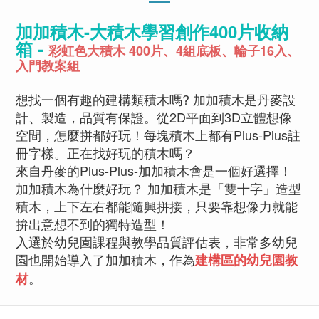
加加積木-大積木學習創作400片收納
箱 -
彩虹色大積木 400片、4組底板、輪子16入、
入門教案組
想找一個有趣的建構類積木嗎? 加加積木是丹麥設
計、製造，品質有保證。從2D平面到3D立體想像
空間，怎麼拼都好玩！每塊積木上都有Plus-Plus註
冊字樣。正在找好玩的積木嗎？
來自丹麥的Plus-Plus-加加積木會是一個好選擇！
加加積木為什麼好玩？ 加加積木是「雙十字」造型
積木，上下左右都能隨興拼接，只要靠想像力就能
拚出意想不到的獨特造型！
入選於幼兒園課程與教學品質評估表，非常多幼兒
園也開始導入了加加積木，作為
建構區的幼兒園教
。
材