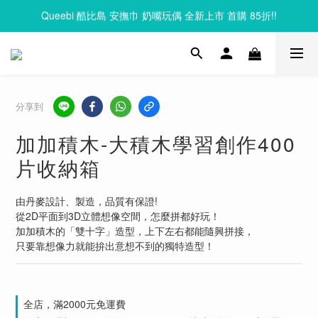
Queebi 酷比島 安撫巾 奶嘴玩偶 全新上市 首購 85折!!
Clixo 磁力片83折起，滿額再贈禮
Clixo 磁力片83折起，滿額再贈禮
分享到
加加積木-大積木學習創作400
片收納箱
由丹麥設計、製造，品質有保證!
從2D平面到3D立體想像空間，怎麼拼都好玩！
加加積木的「雙十字」造型，上下左右都能隨興拼接，
只要靠想像力就能拚出意想不到的獨特造型！
全店，滿2000元免運費