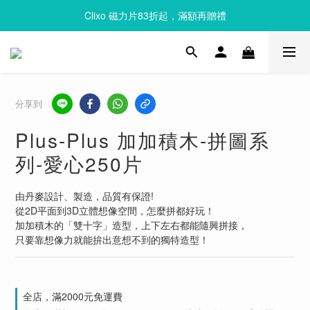
Clixo 磁力片83折起，滿額再贈禮
Clixo 磁力片83折起，滿額再贈禮
Queebi 酷比島 安撫巾 奶嘴玩偶 全新上市 首購 85折!!
Clixo 磁力片83折起，滿額再贈禮
分享到
Plus-Plus 加加積木-拼圖系
列-愛心250片
由丹麥設計、製造，品質有保證!
從2D平面到3D立體想像空間，怎麼拼都好玩！
加加積木的「雙十字」造型，上下左右都能隨興拼接，
只要靠想像力就能拚出意想不到的獨特造型！
全店，滿2000元免運費