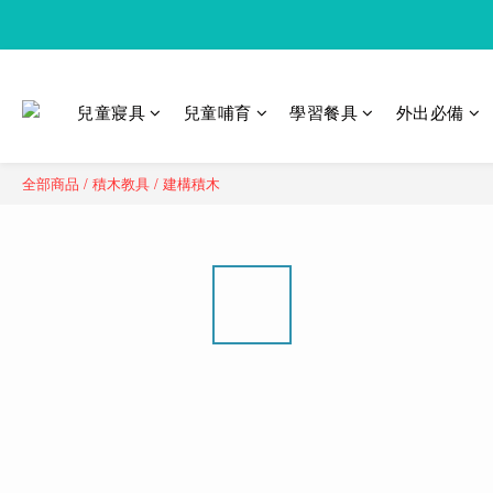
兒童寢具
兒童哺育
學習餐具
外出必備
全部商品
/
積木教具
/
建構積木