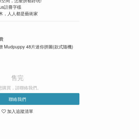
像空間，怎麼拼都好玩!
lus註冊字樣
木，人人都是藝術家
費
 Mudpuppy 48片迷你拼圖(款式隨機)
售完
想購買，請聯絡我們。
聯絡我們
加入追蹤清單