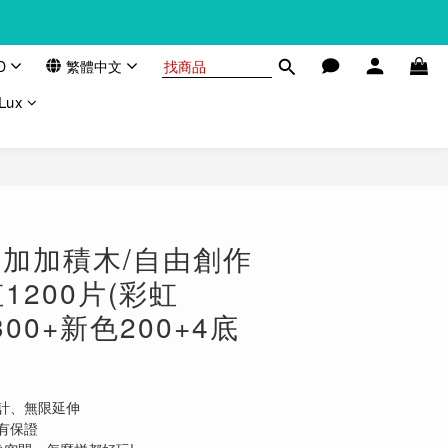
D
繁體中文
Lux
lus 加加積木/自由創作
1200片(彩虹
300+新色200+4底
計、無限延伸
有保證