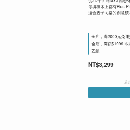
從2D平面到3D立體想
每塊積木上都有Plus-P
適合親子同樂的創意積
全店，滿2000元免運
全店，滿額$1999 即贈
乙組
NT$3,299
若