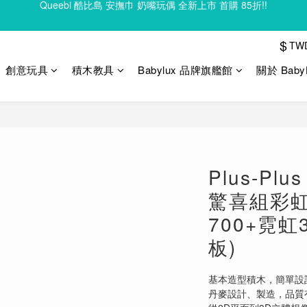
Clixo 磁力片83折起，滿額再贈禮
Clixo 磁力片83折起，滿額再贈禮
$
TW
創意玩具
積木教具
Babylux 品牌旗艦館
關於 Baby
Plus-P
驚喜組彩虹
700+霓虹
板)
基本造型積木，簡單設
丹麥設計、製造，品質