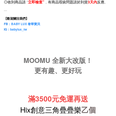
◎收到商品請
“
立即檢查”
，
有商品瑕疵問題請於到貨
3天內
反應
。
---
【歡迎關注我們】
FB：
BABY LUX 奢華寶貝
IG：
babylux_tw
MOOMU 全新大改版！
更有趣、更好玩
滿3500元免運再送
Hix創意三角疊疊樂
乙個