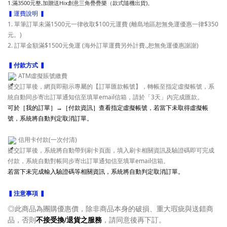
1.滿3500元整,加贈送Hix創意三角疊疊樂（款式隨機出貨)。
▍運費說明 ▍
1. 單筆訂單未滿1500元一律收取$100元運費 (離島地區恕無免運優惠一律$350
元。)
2. 訂單金額滿$1500元免運
(海外訂單運費另外計費.,
恕無免運優惠謝謝)
▍付款方式 ▍
ATM虛擬賬號繳費
提交訂單後，網頁即顯示專屬的【訂單匯款帳號】，轉帳至指定虛擬帳號，系
統自動同步寄出訂單通知信至填單email信箱，請於「3天」內完成匯款。
可於［我的訂單］→［付款資訊］查看指定虛擬帳號，若當下未取得虛擬帳
號，系統將自動判定取消訂單。
信用卡付款(一次付清)
提交訂單後，系統將自動帶到刷卡頁面，填入刷卡相關資訊及驗證碼即可完成
付款，系統自動對帳同步寄出訂單通知信至填單email信箱。
若當下未完成輸入驗證碼等相關資訊，系統將自動判定取消訂單。
▍注意事項 ▍
◎此商品為團購優惠價，除非商品本身的破損、重大瑕疵與送錯商
品，否則
不接受換/退貨之服務
，請同意後再下訂。