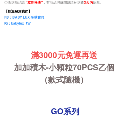
◎收到商品請
“立即檢查”
，有商品瑕疵問題請於到貨
3天內
反應。
【歡迎關注我們】
FB：
BABY LUX 奢華寶貝
tw
IG：
babylux_
滿3000元免運再送
加加積木-小顆粒70PCS乙個
（款式隨機）
GO系列