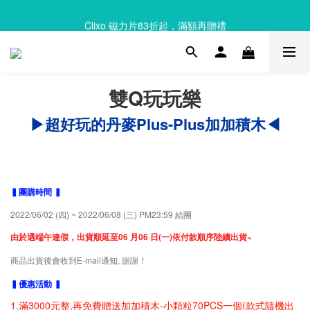
Clixo 磁力片83折起，滿額再贈禮
Clixo 磁力片83折起，滿額再贈禮
雙Q玩玩樂
▶超好玩的丹麥Plus-Plus加加積木◀
▍團購時間 ▍
2022/06/02 (四) ~ 2022/06/08 (三) PM23:59 結團
由於遇端午連假，出貨順延至06 月06 日(一)依付款順序陸續出貨~
商品出貨後會收到E-mail通知, 謝謝！
▍優惠活動 ▍
1.滿3000元整,再免費贈送加加積木-小顆粒70PCS一個(款式隨機出