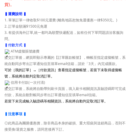
貨)。
▍運費說明 ▍
1. 單筆訂單一律收取$100元運費 (離島地區恕無免運優惠一律$350元。)
2. 訂單金額滿$1500元免運
3. 有提供海外訂單,統一都均為順豐快遞配送，如有任何下單問題請洽客服詢
問。
▍付款方式 ▍
ATM虛擬賬號繳費
提交訂單後，網頁即顯示專屬的【訂單匯款帳號】，轉帳至指定虛擬帳號，系
統自動同步寄出訂單通知信至填單email信箱，請於「3天」內完成匯款。
可於［我的訂單］→［付款資訊］查看指定虛擬帳號，若當下未取得虛擬帳
號，系統將自動判定取消訂單。
信用卡付款(一次付清)
提交訂單後，系統將自動帶到刷卡頁面，填入刷卡相關資訊及驗證碼即可完成
付款，系統自動對帳同步寄出訂單通知信至填單email信箱。
若當下未完成輸入驗證碼等相關資訊，系統將自動判定取消訂單。
▍注意事項 ▍
◎此商品為團購優惠價，除非商品本身的破損、重大瑕疵與送錯商品，否則不
接受換/退貨之服務，請同意後再下訂。