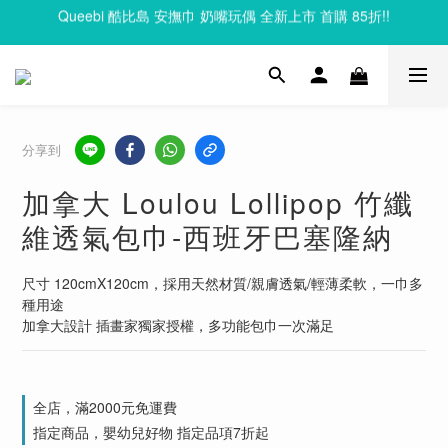
Queebi 酷比島 安撫巾 奶嘴玩偶 全新上市 首購 85折!!
Clixo 磁力片83折起，滿額再贈禮
Clixo 磁力片83折起，滿額再贈禮
分享到
加拿大 Loulou Lollipop 竹纖
維透氣包巾-西班牙巴塞隆納
尺寸 120cmX120cm，採用天然材質/親膚透氣/輕薄柔軟，一巾多
種用途
加拿大設計 插畫家獨家授權，多功能包巾一次滿足
全店，滿2000元免運費
指定商品，嬰幼兒好物 指定品項7折起