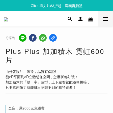
Clixo 磁力片83折起，滿額再贈禮
Clixo 磁力片83折起，滿額再贈禮
Queebi 酷比島 安撫巾 奶嘴玩偶 全新上市 首購 85折!!
Clixo 磁力片83折起，滿額再贈禮
分享到
Plus-Plus 加加積木-霓虹600
片
由丹麥設計、製造，品質有保證!
從2D平面到3D立體想像空間，怎麼拼都好玩！
加加積木的「雙十字」造型，上下左右都能隨興拼接，
只要靠想像力就能拚出意想不到的獨特造型！
全店，滿2000元免運費