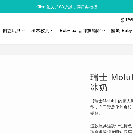
Clixo 磁力片83折起，滿額再贈禮
Queebi 酷比島 安撫巾 奶嘴玩偶 全新上市 首購 85折!!
$
TW
Clixo 磁力片83折起，滿額再贈禮
創意玩具
積木教具
Babylux 品牌旗艦館
關於 Baby
瑞士 Molu
冰奶
【瑞士Moluk】的超
型，有千變萬化的身段
樂趣。
這款玩具強調中性特色，
孩會透過想像跟它玩耍