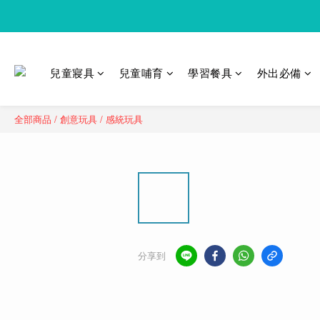
兒童寢具
兒童哺育
學習餐具
外出必備
全部商品
/
創意玩具
/
感統玩具
分享到