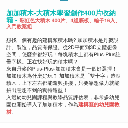
加加積木-大積木學習創作400片收納
箱 -
彩虹色大積木 400片、4組底板、輪子16入、
入門教案組
想找一個有趣的建構類積木嗎? 加加積木是丹麥設
計、製造，品質有保證。從2D平面到3D立體想像
空間，怎麼拼都好玩！每塊積木上都有Plus-Plus註
冊字樣。正在找好玩的積木嗎？
來自丹麥的Plus-Plus-加加積木會是一個好選擇！
加加積木為什麼好玩？ 加加積木是「雙十字」造型
積木，上下左右都能隨興拼接，只要靠想像力就能
拚出意想不到的獨特造型！
入選於幼兒園課程與教學品質評估表，非常多幼兒
園也開始導入了加加積木，作為
建構區的幼兒園教
。
材