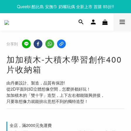
Queebi 酷比島 安撫巾 奶嘴玩偶 全新上市 首購 85折!!
Clixo 磁力片83折起，滿額再贈禮
Clixo 磁力片83折起，滿額再贈禮
分享到
加加積木-大積木學習創作400
片收納箱
由丹麥設計、製造，品質有保證!
從2D平面到3D立體想像空間，怎麼拼都好玩！
加加積木的「雙十字」造型，上下左右都能隨興拼接，
只要靠想像力就能拚出意想不到的獨特造型！
全店，滿2000元免運費