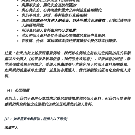
與履行我們在法律法規下的義務有關;
與國家安全、國防安全直接相關的;
與公共安全、公共衛生和重大公共利益直接相關的;
與刑事偵查、起訴、審判和執行直接相關;
為維護您
或任何其他人的生命、財產等重大合法權益
，但難以獲得該
人的授權同意;
所涉及的個人資料由您
向公眾揭露
;
涉及的個人資料是從合法和公開揭露的資訊中蒐集的;
在收購、合併、重組或破產後經營實體發生變化時進行轉讓。
注意：如果由於上述原因需要傳輸，我們將在傳輸之前告知您資訊的目的和類
型以及受讓人（如果涉及敏感信息，我們也會通知您），並徵得您的同意，除
非法律或法規另有規定。受讓人將繼續履行本協定項下的個人資料相關義務。
如果我們破產或停止運營，並且沒有受讓人，我們將刪除或匿名化您的個人資
料。
（4） 公開揭露
原則上，我們不會向公眾或未定義的群體揭露您的個人資料，但我們可能會根
據我們與您的協定或適用的法律法規揭露您的個人資料。
[注： 如果需要年齡限制，請插入以下部分]
未成年人