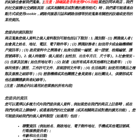
的紀錄也會被我們蒐集。]
[注意：請確認是否有使用POS功能]
當您訪問本商店，我們
的社交媒體/社交網路頁面（或其相關商店或對應的應用程式）時，我們還可能通過自
動方式或使用cookie，網路伺服器日誌和網路信標等技術蒐集有關您的設備或使用的
某些資訊。
您提供的資訊類別
商店蒐集您個人資料之個人資料類別可能包括以下類別：1. 識別類 - (1) 辨識個人者 ( 
如會員之姓名、地址、電話、電子郵件等 )；(2) 辨識財務者 ( 如信用卡或金融機構帳
戶資訊等 )；(3) 政府資料中之辨識者 ( 如身分證統一編號、統一證號、稅籍編號、護
照號碼等 )。2. 個人特徵類 - 個人描述 ( 如性別、出生年月日、尺寸等 )。3.社會情況 – 
(1) 住家及設施 ( 如住所地址等 )；(2) 財產（如所有或具有其他權利之動產等）；(3) 
移民情形 ( 護照、工作許可文件、居留證明文件等 )；(4) 生活格調 ( 如使用消費品之種
類及服務之細節等 )；(5) 慈善機構或其他團體之會員資格 ( 如社團法人、俱樂部或其
他志願團體參與者紀錄等 )。
[注意：請務必列出適用於您業務的所有內容]
您提供的資訊
時
您可以選擇以多種方式向我們提供個人資料，例如當您在我們的商店上註冊
，或在
我們的商店上購物時，或通過我們的社交媒體（或其相關商店或對應的擴充功能）。您
可能提供給我們的個人資料類型（如適用）包括：
聯繫資訊（例如姓名、郵政地址、電子郵件地址、手機或其他電話號碼、
行動服務提供者）;
年齡和出生日期;