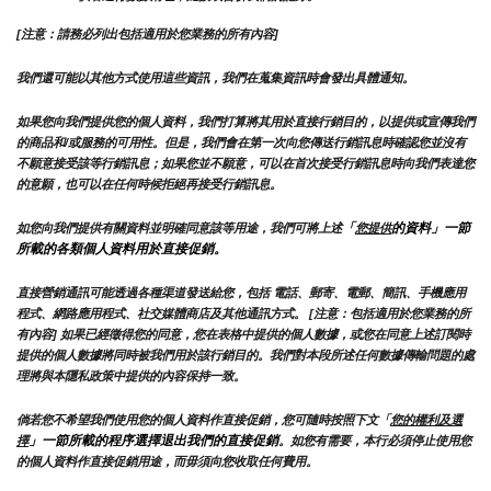
[注意：請務必列出包括適用於您業務的所有內容]
我們還可能以其他方式使用這些資訊，我們在蒐集資訊時會發出具體通知。
如果您向我們提供您的個人資料，我們打算將其用於直接行銷目的，以提供或宣傳我們
的商品和/或服務的可用性。但是，我們會在第一次向您傳送行銷訊息時確認您並沒有
不願意接受該等行銷訊息；如果您並不願意，可以在首次接受行銷訊息時向我們表達您
的意願，也可以在任何時候拒絕再接受行銷訊息。
「
的資料」一節
如您向我們提供有關資料並明確同意該等用途，我們可將上述
您提供
所載的各類個人資料用於直接促銷。
直接營銷通訊可能透過各種渠道發送給您，包括 電話、郵寄、電郵、簡訊、手機應用
程式、網路應用程式、社交媒體商店及其他通訊方式。 [注意：包括適用於您業務的所
有內容] 如果已經徵得您的同意，您在表格中提供的個人數據，或您在同意上述訂閱時
提供的個人數據將同時被我們用於該行銷目的。我們對本段所述任何數據傳輸問題的處
理將與本隱私政策中提供的內容保持一致。
倘若您不希望我們使用您的個人資料作直接促銷，您可隨時按照下文「
您的權利及選
」一節所載的程序選擇退出我們的直接促銷
擇
。如您有需要，本行必須停止使用您
的個人資料作直接促銷用途，而毋須向您收取任何費用。