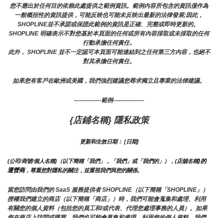
您不應出於任何目的依賴此處提供之範例資訊。範例內容所包含的資訊僅作為
一般概括性的資訊提供，可能反映也可能未反映出最新的法律發展;因此，
SHOPLINE並不承諾或保證此範例的資訊是正確、完整或即時更新的。 
SHOPLINE 明確表示不對您基於本頁面的任何或所有內容採取或未採取的任何
行動承擔任何責任。
此外， SHOPLINE 並不一定認可本頁面可能連結到之任何第三方內容，也絕不
對其承擔任何責任。
如果您有客戶在歐洲或美國，我們強烈建議您尋求獨立且專業的法律建議。
--------------範例----------------
{店鋪名稱} 隱私政策
更新和生效日期： [日期]
}的
{公司/商號/個人名稱}（以下簡稱「我們」，「我們」或「我們的」），{店舖名稱
運營商
，尊重您對隱私的關注，並重視我們與您的關係。 
當您訪問由我們的 SaaS 服務提供者 SHOPLINE（以下簡稱「SHOPLINE」）
授權我們建立的商店（以下簡稱「商店」）時，我們可能會蒐集和處理、利用
有關您的個人資料（包括您的員工和/或代表、代理您處理事務的人員）。如果
您在商店上訪問或購買，我們也可能會蒐集和處理、利用您的個人資料。我們