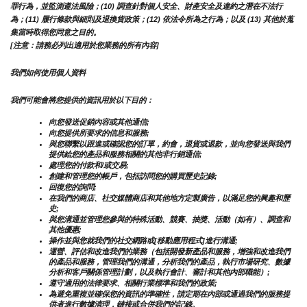
罪行為，並監測遵法風險；(10) 調查針對個人安全、財產安全及違約之潛在不法行
為；(11) 履行條款與細則及退換貨政策；(12) 依法令所為之行為；以及 (13) 其他於蒐
集當時取得您同意之目的。
[注意：請務必列出適用於您業務的所有內容]
我們如何使用個人資料
我們可能會將您提供的資訊用於以下目的：
向您發送促銷內容或其他通信;
向您提供所要求的信息和服務;
與您聯繫以跟進或確認您的訂單，約會，退貨或退款，並向您發送與我們
提供給您的產品和服務相關的其他非行銷通信;
處理您的付款和/或交易;
創建和管理您的帳戶，包括訪問您的購買歷史記錄;
回復您的詢問;
在我們的商店、社交媒體商店和其他地方定製廣告，以滿足您的興趣和歷
史;
與您溝通並管理您參與的特殊活動、競賽、抽獎、活動（如有）、調查和
其他優惠;
操作並與您就我們的社交網路或[移動應用程式]進行溝通;
運營、評估和改進我們的業務（包括開發新產品和服務，增強和改進我們
的產品和服務，管理我們的溝通，分析我們的產品，執行市場研究、數據
分析和客戶關係管理計劃，以及執行會計、審計和其他內部職能）;
遵守適用的法律要求、相關行業標準和我們的政策;
為避免重複並確保您的資訊的準確性，請定期在內部或通過我們的服務提
供者進行數據清理，鏈接或合併我們的記錄。