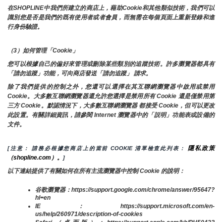
在SHOPLINE中我們所建立的商店上，藉助Cookie和其他類似技術，我們可以
識別您是否是我們的既有使用者或者會員，而無需在每個頁面上重新登錄和進
行身份驗證。
（3）如何管理「Cookie」
您可以根據自己的偏好來管理或刪除某些類別的追蹤技術。許多瀏覽器都具有
「請勿追蹤」功能，可向商店發送「請勿追蹤」 請求。
除了我們提供的控制之外，您還可以選擇在其互聯網瀏覽器中啟用或禁用
Cookie。大多數互聯網瀏覽器還允許您選擇是禁用所有 Cookie 還是僅禁用第
三方 Cookie。默認情況下，大多數互聯網瀏覽器 都接受 Cookie，但可以更改
此設置。有關詳細資訊，請參閱 Internet 瀏覽器中的「説明」功能表或設備的
文件。
隱私政策
[注意： 請務必根據您商店上的當前 COOKIE 清單檢查此列表： 
（shopline.com）。
]
以下連結提供了有關如何在所有主流瀏覽器中控制 Cookie 的說明：
谷歌瀏覽器：https://support.google.com/chrome/answer/95647?
hl=en
IE：https://support.microsoft.com/en-
us/help/260971/description-of-cookies