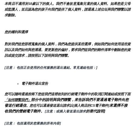
本商店不適用於18歲以下的個人。我們不會故意蒐集兒童的個人資料。如果您是父母
或監護人，並且認為您的孩子向我們提供了個人資料，請通過上述位址與我們聯繫以請
求刪除。
您的權利和選擇
對於我們從您那裡蒐集的個人資料，我們為您提供某些選擇，例如我們如何使用這些資
訊以及我們如何與您溝通。要更新您的偏好，要求我們從我們的郵件清單中刪除您的資
訊或提交請求，請按照以下說明與我們聯繫。
[注意： 包括正在使用的任何服務的退出連結。常見連結包括：]
電子郵件退出宣告
您可以隨時通過按兩下您從我們這裡收到的行銷電子郵件中的取消訂閱連結或按照下面
部分中的說明與我們聯繫，來告訴我們不要通過電子郵件向您
「如何聯繫我們」
發送行銷通信
來選擇不接
。您也可以通過發送退出請求以{插入商店的CS電子郵件]
收我們的營銷電子郵件
的替代說明]
。
 [注意：或插入發送退出請求
[注意： 包括適用於您業務的所有內容]