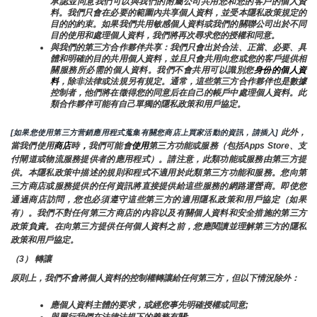
承認並同意我們可以與我們的附屬公司共用您和您的客戶的個人資
料。我們只會在必要的範圍內共享個人資料，並受本隱私政策規定的
目的的約束。如果我們共用敏感個人資料或我們的關聯公司出於不同
目的使用和處理個人資料，我們將再次尋求您的授權和同意。
與我們的第三方合作夥伴共享：我們只會出於合法、正當、必要、具
體和明確的目的共用個人資料，並且只會共用向您或您的客戶提供相
關服務所必需的個人資料。我們不會共用可以識別您
身份的個人資
料
，除非法律或法規另有規定。通常，這些第三方合作夥伴也是數據
控制者，他們將在徵得您的同意后在自己的帳戶中處理個人資料。此
類合作夥伴可能有自己單獨的隱私政策和用戶協定。
 此外，
[如果您使用第三方营銷應用程式蒐集有關您商店上買家活動的資訊，請插入]
當我們使用
商店
時
，
我們可能會
使用
第三方功能或服務（包括Apps Store、支
付閘道或物流服務提供者的應用程式）。請注意，此類功能或服務由第三方提
供。本隱私政策中描述的規則和程式不適用於此類第三方功能和服務。您向第
三方商店或服務提供的任何資訊將直接提供給這些服務的網路運營商。即使您
通過商店訪問，您也必須遵守這些第三方的適用隱私政策和用戶協定（如果
有）。我們不對任何第三方商店的內容以及有關個人資料和安全措施的第三方
政策負責。在向第三方提供任何個人資料之前，您應閱讀並理解第三方的隱私
政策和用戶協定。
（3） 轉讓
原則上，我們不會將個人資料的控制權轉讓給任何第三方，但以下情況除外：
應個人資料主體的要求，或經您事先明確授權或同意;