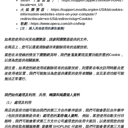
Safari（桌面版）：https://support.apple.com/kb/PH5042?
locale=en_US
火狐瀏覽器：https://support.mozilla.org/en-US/kb/cookies-
information-websites-store-on-your-computer?
redirectlocale=en-US&redirectslug=Cookies
歌劇：https://www.opera.com/zh-cn/help
[注： 插入其他使用的廣告服務]
如果您使用任何其他瀏覽器，請參閱瀏覽器提供的文件。
在商店上，您可以通過清除緩存來刪除現有的追蹤技術。
當您在未登錄的情況下瀏覽網頁時，我們會蒐集實現流覽功能所需的Cookie，
以便為您提供相關服務。
請注意，如果您拒絕使用或刪除現有的追蹤技術，則需要在每次訪問時親自更
改使用者設置，我們可能無法為您提供優質的使用者體驗，並且某些功能可能
無法正常運行。
我們如何處理及利用、共用、轉讓和揭露個人資料
（1） 處理及利用
商店的某些功能可能由我們的第三方合作夥伴提供，我們可能會委託合作夥伴
（包括技術服務提供者）處理您的
某些個人資料
。 例如，當您使用自動支付功
能時，我們可能會要求第三方支付公司處理您的信用卡資訊，以便按照您的指
示向您收取相關服務費; 當
使用 
SHOPLINE 付款時，我們可能會要求第三方服