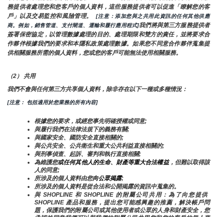
務提供者處理您和您客戶的個人資料，這些服務提供者可以促進「瞭解您的客
戶」以及交易監控和風險管理。 
 [注意：添加您與之共用此資訊的任何其他供應
我們將與第三方服務提供者
商。例如，銷售管道、支付閘道、運輸和履行應用程式]
簽署保密協定，以管理數據處理的目的、處理期限和雙方的責任，並將要求合
作夥伴根據我們的要求和本隱私政策處理數據。如果您不同意合作夥伴蒐集提
供相關服務所需的個人資料，您或您的客戶可能無法使用相關服務。
（2） 共用
我們不會與任何第三方共享個人資料，除非存在以下一種或多種情況：
[注意： 包括適用於您業務的所有內容]
根據您的要求，或經您事先明確授權或同意;
與履行我們在法律法規下的義務有關;
與國家安全、國防安全直接相關的;
與公共安全、公共衛生和重大公共利益直接相關的;
與刑事偵查、起訴、審判和執行直接相關;
為維護您
或任何其他人的生命、財產等重大合法權益
，但難以取得該
人的同意;
所涉及的個人資料由您
向公眾揭露
;
所涉及的個人資料是從合法和公開揭露的資訊中蒐集的。
與 SHOPLINE 和 SHOPLINE 的附屬公司共用：為了向您提供 
SHOPLINE 產品和服務，提出您可能感興趣的推薦，解決帳戶問
題，保護我們的附屬公司或其他使用者或公眾的人身和財產安全，您