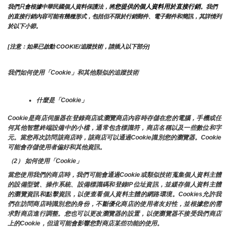
您提供的個人資料用於直接行銷
我們只會根據中華民國個人資料保護法，將
。我們
的直接行銷內容可能有幾種形式，包括但不限於行銷郵件、電子郵件和簡訊，其詳情列
於以下小節。
[注意：如果已啟動 COOKIE/追蹤技術，請插入以下部分]
我們如何使用「Cookie」和其他類似的追蹤技術
什麼是「Cookie」
Cookie是商店伺服器在登錄商店或瀏覽商店內容時存儲在您的電腦，手機或任
何其他智慧終端設備中的小檔，通常包含標識符，商店名稱以及一些數位和字
元。當您再次訪問該商店時，該商店可以通過Cookie識別您的瀏覽器。Cookie 
可能會存儲使用者偏好和其他資訊。
（2） 如何使用「Cookie」
當您使用我們的商店時，我們可能會通過Cookie或類似技術蒐集個人資料主體
的設備型號、操作系統、設備標識碼和登錄IP位址資訊，並緩存個人資料主體
的瀏覽資訊和點擊資訊，以便查看個人資料主體的網路環境。Cookies允許我
們在訪問商店時識別您的身份，不斷優化商店的使用者友好性，並根據您的需
求對商店進行調整。您也可以更改瀏覽器的設置，以便瀏覽器不接受我們商店
上的Cookie，但這可能會影響您對商店某些功能的使用。