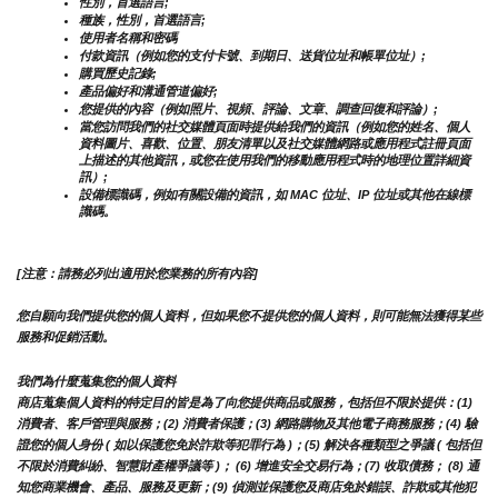
性別，首選語言;
種族，性別，首選語言;
使用者名稱和密碼
付款資訊（例如您的支付卡號、到期日、送貨位址和帳單位址）;
購買歷史記錄;
產品偏好和溝通管道偏好;
您提供的內容（例如照片、視頻、評論、文章、調查回復和評論）;
當您訪問我們的社交媒體頁面時提供給我們的資訊（例如您的姓名、個人
資料圖片、喜歡、位置、朋友清單以及社交媒體網路或應用程式註冊頁面
上描述的其他資訊，或您在使用我們的移動應用程式時的地理位置詳細資
訊）;
設備標識碼，例如有關設備的資訊，如 MAC 位址、IP 位址或其他在線標
識碼。
[注意：請務必列出適用於您業務的所有內容]
您自願向我們提供您的個人資料，但如果您不提供您的個人資料，則可能無法獲得某些
服務和促銷活動。
我們為什麼蒐集您的個人資料
商店蒐集個人資料的特定目的皆是為了向您提供商品或服務，包括但不限於提供：(1) 
消費者、客戶管理與服務；(2) 消費者保護；(3) 網路購物及其他電子商務服務；(4) 驗
證您的個人身份 ( 如以保護您免於詐欺等犯罪行為 )；(5) 解決各種類型之爭議 ( 包括但
不限於消費糾紛、智慧財產權爭議等 )； (6) 增進安全交易行為；(7) 收取債務； (8) 通
知您商業機會、產品、服務及更新；(9) 偵測並保護您及商店免於錯誤、詐欺或其他犯