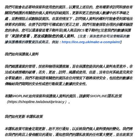
我們可能會在必要時保留和使用您的資訊，以實現上述目的。您有權要求訪問和接收有
關我們維護的有關您的個人資料的詳細資訊，更新和更正您的個人數據中的不準確之
處，並酌情阻止或刪除該資訊。在某些情況下，訪問個人資料的權利可能會受到當地法
律要求的限制。在授予訪問許可權或進行更正之前，我們可能會採取合理的步驟來驗證
您的身份。您可以通過發送電子郵件至{插入商店的CS電子郵件][注意我們的數據保護
來請求查看，更改或刪除您的個人資料
官「
。
 [注意：添加您所在司法管轄區的數
據保護機構的聯繫資訊或商店。例如：
https://ico.org.uk/make-a-complaint/
]
我們如何保護個人資料
我們維護適當的管理，技術和物理保護措施，旨在保護您提供的個人資料免受意外，非
法或未經授權的破壞，丟失，更改，訪問，揭露或使用。但是，沒有任何系統是完美安
全零疑慮的，我們不能保證有關您的資訊在任何情況下都將保持安全，包括您的數據在
傳輸給我們期間的安全性或您行動裝置上數據的安全性。
隱私政策 
有關SHOPLINE如何保留和保護個人資料的資訊，請參閱 
SHOPLINE
（https://shopline.tw/about/privacy）。 
我們如何更新 本隱私政策 
本隱私政策可能會定期更新，恕不另行通知，以反映我們個人資料慣例的變化。我們將
在我們的商店上發佈醒目的通知，通知您我們的隱私政策的任何重大變更，並在政策頂