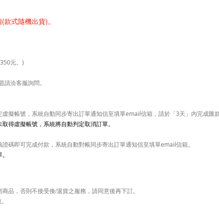
個(款式隨機出貨)。
350元。)
問題請洽客服詢問。
虛擬帳號，系統自動同步寄出訂單通知信至填單email信箱，請於「3天」內完成匯
未取得虛擬帳號，系統將自動判定取消訂單。
證碼即可完成付款，系統自動對帳同步寄出訂單通知信至填單email信箱。
單。
錯商品，否則不接受換/退貨之服務，請同意後再下訂。
應。