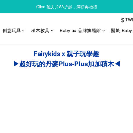
Clixo 磁力片83折起，滿額再贈禮
Clixo 磁力片83折起，滿額再贈禮
$
TW
Queebi 酷比島 安撫巾 奶嘴玩偶 全新上市 首購 85折!!
創意玩具
積木教具
Babylux 品牌旗艦館
關於 Baby
Clixo 磁力片83折起，滿額再贈禮
Fairykids x 親子玩學趣
▶超好玩的丹麥Plus-Plus加加積木◀