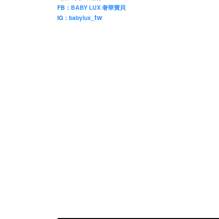
FB：
BABY LUX 奢華寶貝
tw
IG：
babylux_