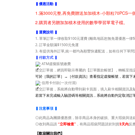
▍優惠活動 ▍
1.滿3000元整,再免費贈送加加積木-小顆粒70PCS一
2.購買者另贈加加積木使用的數學學習單電子檔。
▍運費說明 ▍
1. 單筆訂單一律收取$100元運費 (離島地區恕無免運優惠一律$
2. 訂單金額滿$1500元免運
3. 有提供海外訂單,統一都均為順豐快遞配送，如有任何下單
▍付款方式 ▍
ATM虛擬賬號繳費
提交訂單後，網頁即顯示專屬的【訂單匯款帳號】，轉帳至指定
可於［我的訂單］→［付款資訊］查看指定虛擬帳號，若當下
信用卡付款(一次付清)
提交訂單後，系統將自動帶到刷卡頁面，填入刷卡相關資訊及驗
若當下未完成輸入驗證碼等相關資訊，系統將自動判定取消訂
▍注意事項 ▍
◎此商品為團購優惠價，除非商品本身的破損、重大瑕疵與送
◎收到商品請
“立即檢查”
，有商品瑕疵問題請於到貨
3天內
反
【歡迎關注我們】