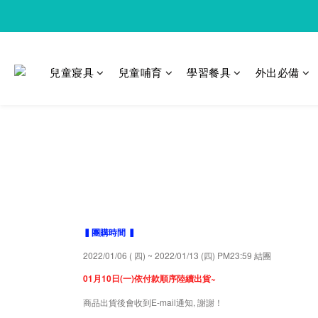
兒童寢具
兒童哺育
學習餐具
外出必備
▍團購時間 ▍
2022/01/06 ( 四) ~ 2022/01/13 (四) PM23:59 結團
01月10日(一)依付款順序陸續出貨~
商品出貨後會收到E-mail通知, 謝謝！