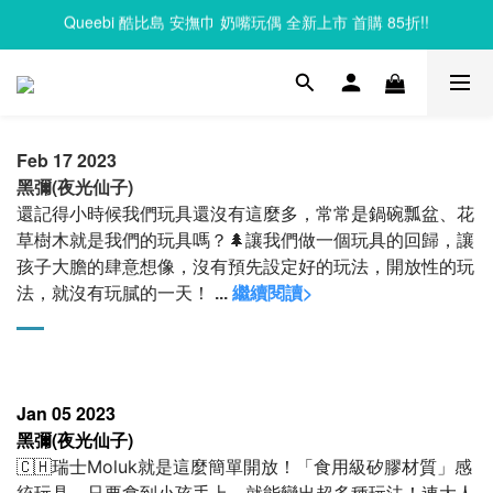
Queebi 酷比島 安撫巾 奶嘴玩偶 全新上市 首購 85折!!
Clixo 磁力片83折起，滿額再贈禮
Clixo 磁力片83折起，滿額再贈禮
Feb 17 2023
黑彌(夜光仙子)
還記得小時候我們玩具還沒有這麼多，常常是鍋碗瓢盆、花
草樹木就是我們的玩具嗎？
🌲讓我們做一個玩具的回歸，讓
孩子大膽的肆意想像，沒有預先設定好的玩法，開放性的玩
繼續閱讀>
法，就沒有玩膩的一天！
...
Jan 05 2023
黑彌(夜光仙子)
🇨🇭瑞士Moluk就是這麼簡單開放！
「食用級矽膠材質」感
統玩具，
只要拿到小孩手上，
就能變出超多種玩法！
連大人