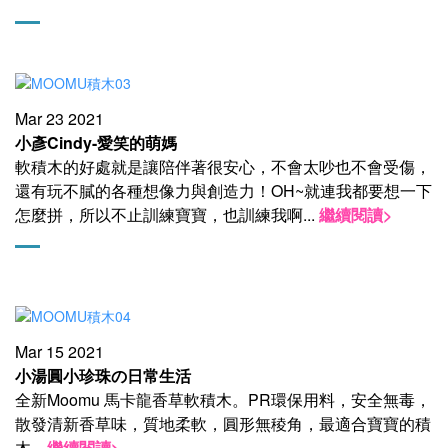
Mar 23 2021
小彥Cindy-愛笑的萌媽
軟積木的好處就是讓陪伴著很安心，不會太吵也不會受傷，
還有玩不膩的各種想像力與創造力！OH~就連我都要想一下
怎麼拼，所以不止訓練寶寶，也訓練我啊...
繼續閱讀>
Mar 15 2021
小湯圓小珍珠
の
日常生活
全新Moomu 馬卡龍香草軟積木。PR環保用料，安全無毒，
散發清新香草味，質地柔軟，圓形無稜角，最適合寶寶的積
木
...
繼續閱讀>