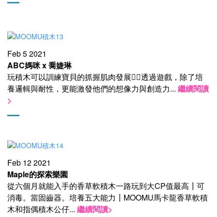
Feb 5 2021
ABC媽咪 x 喬婕琳
玩積木可以訓練寶貝的抓握肌肉發展👍🏻透過遊戲，除了培
養邏輯與耐性，
更能激發他們的想像力與創造力
...
繼續閱讀
>
Feb 12 2021
Maple的探索樂園
從六個月就能入手的香草軟積木一路玩到大CP值最高┃可
消毒。當固齒器。培養五大能力┃MOOMU馬卡龍香草軟積
木和指偶積木公仔
...
繼續閱讀>