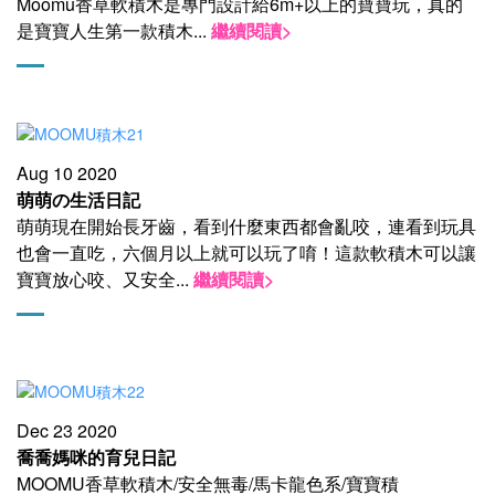
Moomu香草軟積木是專門設計給6m+以上的寶寶玩，真的
是寶寶人生第一款積木
...
繼續閱讀>
Aug 10 2020
萌萌の生活日記
萌萌現在開始長牙齒，看到什麼東西都會亂咬，連看到玩具
也會一直吃，六個月以上就可以玩了唷！這款軟積木可以讓
寶寶放心咬、又安全
...
繼續閱讀>
Dec 23 2020
喬喬媽咪的育兒日記
MOOMU香草軟積木/安全無毒/馬卡龍色系/寶寶積