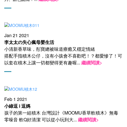
Jan 21 2021
李太太の失心瘋母嬰生活
小清新香草味，彤寶總被味道療癒又穩定情緒
搭配手指積木公仔，沒有小孩會不喜歡吧！？都愛慘了！可
以套在積
木上讓一切都變得更有趣喔
...
繼續閱讀>
Feb 1 2021
小綠逗 i 逗媽
孩子的第一組積木 台灣設計《MOOMU香草軟積木》無毒
零噪音 軟Q好清潔 可以從小玩到大
...
繼續閱讀>