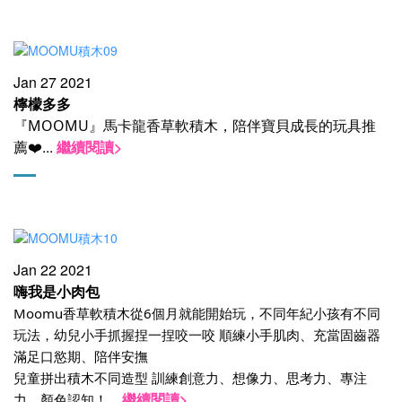
Jan 27 2021
檸檬多多
『MOOMU』馬卡龍香草軟積木，陪伴寶貝成長的玩具推
...
繼續閱讀>
薦❤️
Jan 22 2021
嗨我是小肉包
Moomu香草軟積木從6個月就能開始玩，不同年紀小孩有不同
玩法，幼兒小手抓握捏一捏咬一咬 順練小手肌肉、充當固齒器
滿足口慾期、陪伴安撫
兒童拼出積木不同造型 訓練創意力、想像力、思考力、專注
...
繼續閱讀>
力、顏色認知！