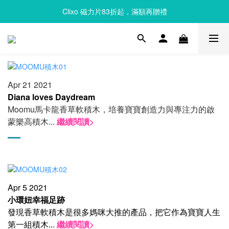
Clixo 磁力片83折起，滿額再贈禮
Clixo 磁力片83折起，滿額再贈禮
Queebi 酷比島 安撫巾 奶嘴玩偶 全新上市 首購 85折!!
Clixo 磁力片83折起，滿額再贈禮
Apr 21 2021
Diana loves Daydream
Moomu馬卡龍香草軟積木，培養寶寶創造力與專注力的啟
蒙樂高積木...
繼續閱讀>
Apr 5 2021
小環妞幸福足跡
發現香草軟積木是很多媽咪大推的產品，把它作為寶寶人生
第一組積木...
繼續閱讀>