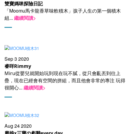
雙寶媽咪探險日記
「Moomu馬卡龍香草味軟積木」孩子人生の第一個積木
組
...
繼續閱讀>
Sep 3 2020
睿咩Rimmy
Miru從嬰兒就開始玩到現在玩不膩，
從只會亂丟到往上
疊，
現在已經會有空間的拼組，
而且他會非常的專注 玩得
...
繼續閱讀>
很開心
Aug 24 2020
磨娘x三寶の虧雞every day