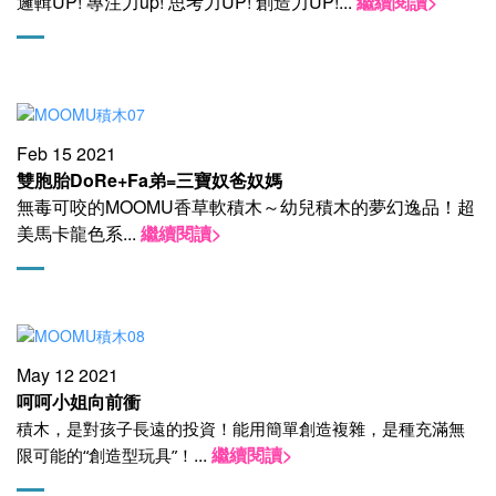
邏輯UP! 專注力up! 思考力UP! 創造力UP!
...
繼續閱讀>
Feb 15 2021
雙胞胎DoRe+Fa弟=三寶奴爸奴媽
無毒可咬的MOOMU香草軟積木～幼兒積木的夢幻逸品！超
美馬卡龍色系
...
繼續閱讀>
May 12 2021
呵呵小姐向前衝
積木，是對孩子長遠的投資！​能用簡單創造複雜，是種充滿無
...
繼續閱讀>
限可能的​“創造型玩具”！