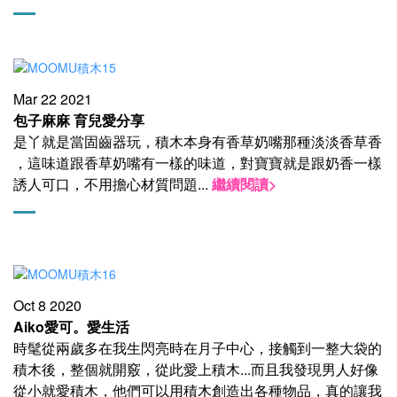
Mar 22 2021
包子麻麻 育兒愛分享
是丫就是當固齒器玩​，積木本身有香草奶嘴那種淡淡香草香​
，這味道跟香草奶嘴有一樣的味道​，對寶寶就是跟奶香一樣
誘人可口​，不用擔心材質問題
...
繼續閱讀>
Oct 8 2020
Aiko愛可。愛生活
時髦從兩歲多在我生閃亮時在月子中心，接觸到一整大袋的
積木後，整個就開竅，從此愛上積木...而且我發現男人好像
從小就愛積木，他們可以用積木創造出各種物品，真的讓我