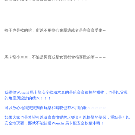
輪子也是軟的唷，所以不用擔心會壓壞或者是害寶寶受傷～
馬卡龍小車車，不論是男寶或是女寶都會很喜歡的唷～～～
我覺得Wonchi 馬卡龍安全軟積木真的是給寶寶很棒的禮物，也是以父母
的角度所設計的積木！！！
可以放心地讓寶寶獨自玩樂和啃咬也都不用怕啦～～～～～
如果大家也是希望可以讓寶寶快樂的玩樂又可以快樂的學習，重點是可以
安全地玩耍，那就不能錯過
Wonchi 馬卡龍安全軟積木唷！