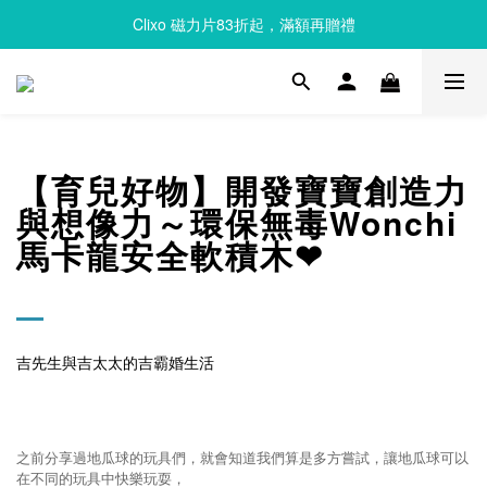
Clixo 磁力片83折起，滿額再贈禮
Clixo 磁力片83折起，滿額再贈禮
Queebi 酷比島 安撫巾 奶嘴玩偶 全新上市 首購 85折!!
Clixo 磁力片83折起，滿額再贈禮
【育兒好物】開發寶寶創造力
與想像力～環保無毒Wonchi
馬卡龍安全軟積木❤
吉先生與吉太太的吉霸婚生活
之前分享過地瓜球的玩具們，就會知道我們算是多方嘗試，讓地瓜球可以
在不同的玩具中快樂玩耍，