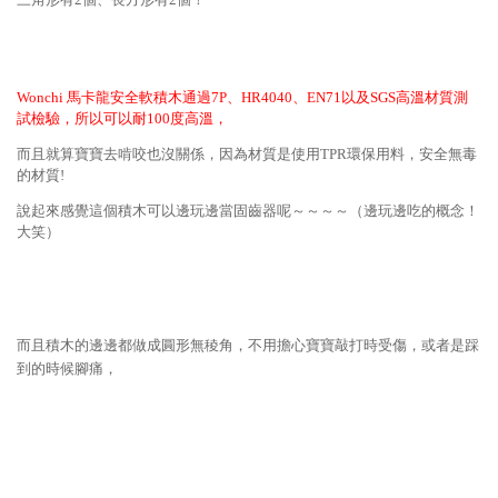
Wonchi 馬卡龍安全軟積木通過7P、HR4040、EN71以及SGS高溫材質測
試檢驗，所以可以耐100度高溫，
而且就算寶寶去啃咬也沒關係，因為材質是使用TPR環保用料，安全無毒
的材質!
說起來感覺這個積木可以邊玩邊當固齒器呢～～～～（邊玩邊吃的概念！
大笑）
而且積木的邊邊都做成圓形無稜角，不用擔心寶寶敲打時受傷，或者是踩
到的時候腳痛，