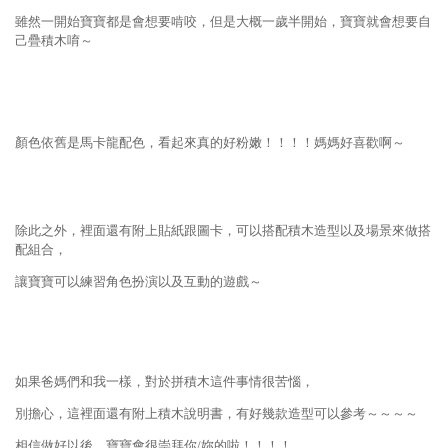
雖然一開始寶寶都是會想要啃咬，但是大概一歲半開始，寶寶就會想要自
己疊積木唷～
顏色依舊是馬卡龍配色，看起來真的好粉嫩！！！！媽媽好喜歡啊～
除此之外，裡面還有附上貼紙跟圖卡，可以搭配積木造型以及場景來做搭
配組合，
讓寶寶可以練習角色扮演以及互動的遊戲～
如果爸媽們和我一樣，對於拼積木這件事情很苦惱，
別擔心，這裡面還有附上積木說明書，有好幾款造型可以參考～～～～
相信做好以後，寶寶會很崇拜你/妳的啦！！！！