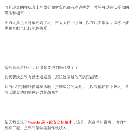
而且說真的在玩具上的成分和材質也都有經過挑選，希望可以降低受傷的
可能和機率！！
不過玩具也不是單純為了玩，吉太太自己傾向可以在玩中學習，這樣小孩
也會喜歡也比較能夠接受！
當然寶寶還很小，到底是要他們學什麼？？
其實要說是學有點太過嚴肅，應該說激發他們的潛能吧！
我自己特別偏好像是積木啊，拼圖這類的玩具，可以讓他們靜下來玩，還
可以開發他們的創造力和想像力！
某天我發現了
Wonchi 馬卡龍安全軟積木
，
這是一家台灣的廠商，他們本
身有工廠，是專門幫歐美製作軟積木，