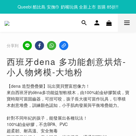
Queebi 酷比島 安撫巾 奶嘴玩偶 全新上市 首購 85折!!
Clixo 磁力片83折起，滿額再贈禮
Clixo 磁力片83折起，滿額再贈禮
分享到
西班牙dena 多功能創意烘焙-
小人物烤模-大地粉
【dena 造型疊疊樂】玩出寶貝豐富想像力！
來自西班牙的dëna多功能益智軟積木，由100%鉑金矽膠製成，寶
寶時期可當固齒器，可捏可咬，孩子長大後可當作玩具，引導積
木創意堆疊，訓練顏色認知，小手肌肉發展與平衡堆疊能力。
針對不同年紀的孩子，能發展出各種玩法！
100%鉑金矽膠，不含BPA、PVC
超柔韌、耐高溫、安全無毒