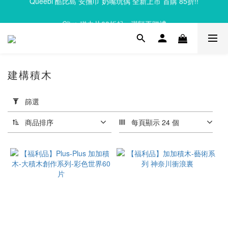
Clixo 磁力片83折起，滿額再贈禮
Clixo 磁力片83折起，滿額再贈禮
建構積木
套
用
篩選
篩
選
商品排序
每頁顯示 24 個
(0/20)
品
牌
丹麥
Plus-
Plus
加加